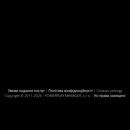
Умови надання послуг
|
Політика конфіденційності
|
Cookies settings
Copyright © 2011-2026 -
POWERPLAY MANAGER, s.r.o.
- Усі права захищені