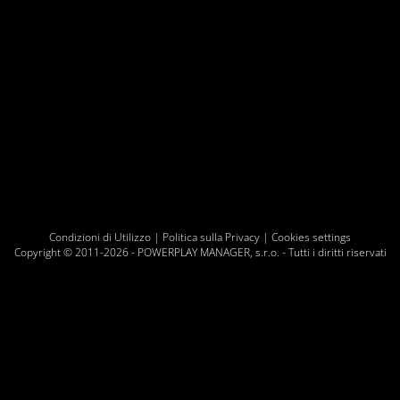
Condizioni di Utilizzo
|
Politica sulla Privacy
|
Cookies settings
Copyright © 2011-2026 -
POWERPLAY MANAGER, s.r.o.
- Tutti i diritti riservati