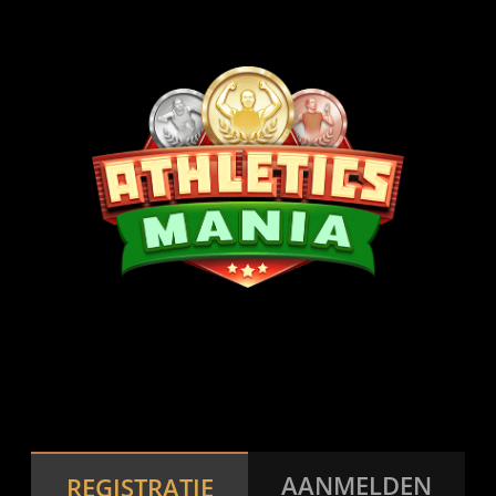
Gratis online tennisspel
AANMELDEN
REGISTRATIE