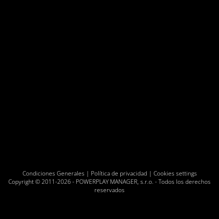
Condiciones Generales
|
Política de privacidad
|
Cookies settings
Copyright © 2011-2026 -
POWERPLAY MANAGER, s.r.o.
- Todos los derechos
reservados